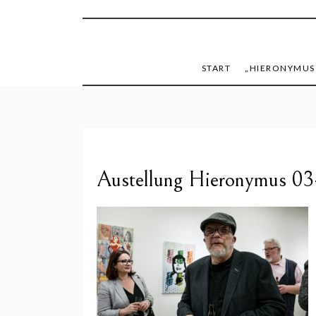
mike h
START
„HIERONYMUS
Austellung Hieronymus 03