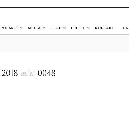
ieronymus | popART
 POPART“
MEDIA
SHOP
PRESSE
KONTAKT
DA
-2018-mini-0048