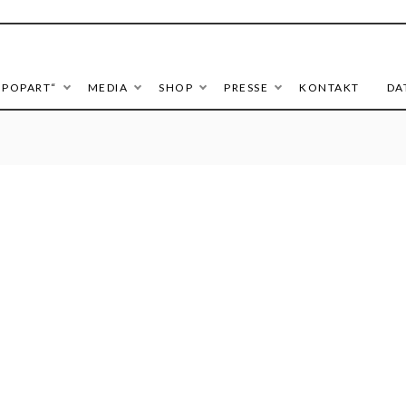
ieronymus | popART
 POPART“
MEDIA
SHOP
PRESSE
KONTAKT
DA