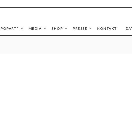
ieronymus | popART
 POPART“
MEDIA
SHOP
PRESSE
KONTAKT
DA